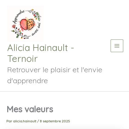
Aller
au
contenu
Alicia Hainault -
Main
Ternoir
Men
Retrouver le plaisir et l'envie
d'apprendre
Mes valeurs
Par
alicia.hainault
/
8 septembre 2025