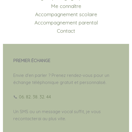
Me connaître
Accompagnement scolaire
Accompagnement parental
Contact
PREMIER ÉCHANGE
Envie d'en parler ? Prenez rendez-vous pour un
échange téléphonique gratuit et personnalisé.
📞
06. 82. 38. 32. 44
Un SMS ou un message vocal suffit, je vous
recontacterai au plus vite.