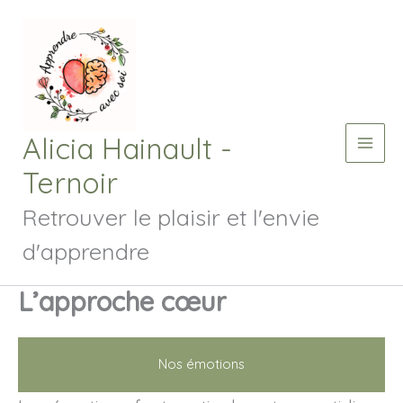
Aller
au
contenu
Alicia Hainault -
Main
Ternoir
Men
Retrouver le plaisir et l'envie
d'apprendre
L’approche cœur
Nos émotions