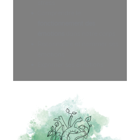
stress
Comprendre le
fonctionnement des
émotions
dans notre corps
Reconnaître et nommer ses
émotions
Exprimer ses émotions