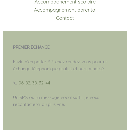
Accompagnement scolaire
Accompagnement parental
Contact
PREMIER ÉCHANGE
Envie d'en parler ? Prenez rendez-vous pour un
échange téléphonique gratuit et personnalisé.
📞
06. 82. 38. 32. 44
Un SMS ou un message vocal suffit, je vous
recontacterai au plus vite.